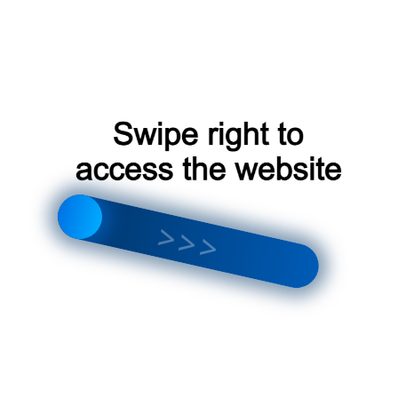
продолжительности сна 🌙.
•
Повышение креативности.
Наблюдение за
движущимися образами звезд может
стимулировать воображение, способствовать
появлению новых идей и творческих решений в
работе и быту.
•
Уют и гармония в интерьере.
Пр projector не
только выполняет функцию расслабления, но и
является стильным элементом декора, который
украсит любую комнату, добавив ей загадочности
и шарма ✨.
Технология и принцип работы
проектора
Основой работы современных проекторов звезд
является комбинация LED-технологии и
оптических систем. Светодиодные лампы